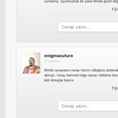
uymamış. uyumsuzluk bir yana filmde güzel deği
Şi
enigmacuture
17 yıl önce
filmde oynayanın nuray hanım olduğunu anlama
almıştı. nuray hanımla tolga savacı birbirine kes
ikili olmuşlar bence
Şi