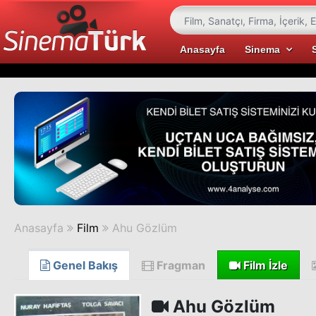
Anasayfa
Sinema
Anasayfa
Film
Ahu Gözlüm
Genel Bakış
Fragman
Film İzle
Ahu Gözlüm