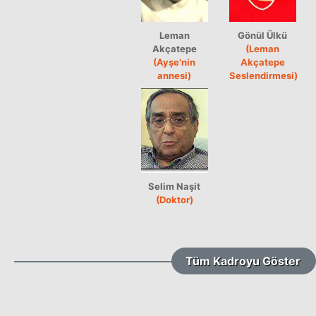
Leman
Gönül Ülkü
Akçatepe
(Leman
(Ayşe'nin
Akçatepe
annesi)
Seslendirmesi)
Selim Naşit
(Doktor)
Tüm Kadroyu Göster