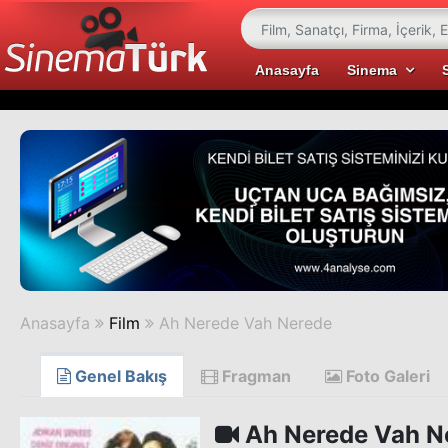
Anasayfa
Sinema
Anasayfa
Film
Ah Nerede Vah Nerede
Genel Bakış
Fragman
Foto Galeri
Ah Nerede Vah N