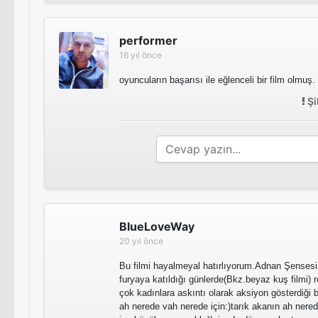
performer
16 yıl önce
oyuncuların başarısı ile eğlenceli bir film olmuş.
Şi
BlueLoveWay
20 yıl önce
Bu filmi hayalmeyal hatırlıyorum.Adnan Şensesi
furyaya katıldığı günlerde(Bkz.beyaz kuş filmi) 
çok kadınlara askıntı olarak aksiyon gösterdiği b
ah nerede vah nerede için:)tarık akanın ah nered