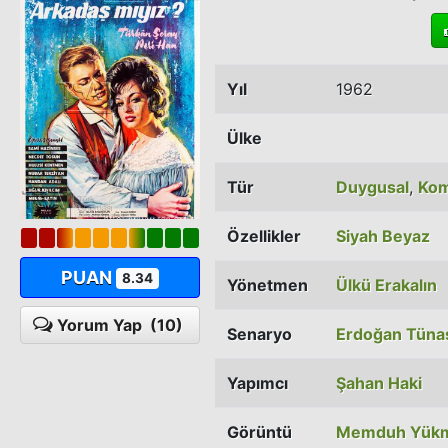
Yıl
1962
Ülke
Tür
Duygusal
,
Kom
Özellikler
Siyah Beyaz
PUAN
8.34
Yönetmen
Ülkü Erakalın
Yorum Yap
(10)
Senaryo
Erdoğan Tüna
Yapımcı
Şahan Haki
Görüntü
Memduh Yük