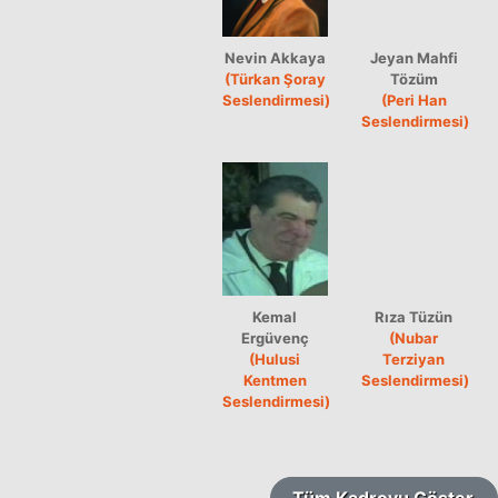
Nevin Akkaya
Jeyan Mahfi
(Türkan Şoray
Tözüm
Seslendirmesi)
(Peri Han
Seslendirmesi)
Kemal
Rıza Tüzün
Ergüvenç
(Nubar
(Hulusi
Terziyan
Kentmen
Seslendirmesi)
Seslendirmesi)
Tüm Kadroyu Göster