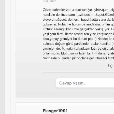
6 yıl önce
Güzel sahneler var. &quot;turkiyeli yim&quot; 
nerelisin denince sami hazinses in. &quot;Güzel
oluyorum.&quot; demesi, &quot;hatta sana da.&
goksel in. Nubar ile hulusi bir aradaysa, o film g
Ozturk serengil kötü role gerçekten yakışıyor. Ha
yeşilçam filmi. İlerde tesadüfen yine karşılaşan
olsa yapay gelmiyor bu durum pek :) Necdet ile sam
salonda doğum günü partisinde, oralar komikti :)
girmeleri de. İki yakın arkadaşın kızı ve oğlu a
onlar mutlu. Mutlu sonla biten bir film daha. Şiir
Normalde bu kadar şiir önplana geçirilmezdi film
Şi
Elesger1991