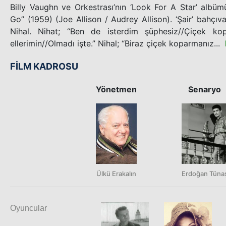
Billy Vaughn ve Orkestrası’nın ‘Look For A Star’ albü
Go” (1959) (Joe Allison / Audrey Allison). ‘Şair’ bahçı
Nihal. Nihat; “Ben de isterdim şüphesiz//Çiçek ko
ellerimin//Olmadı işte.” Nihal; “Biraz çiçek koparmanız...
FİLM KADROSU
Yönetmen
Senaryo
Ülkü Erakalın
Erdoğan Tüna
Oyuncular