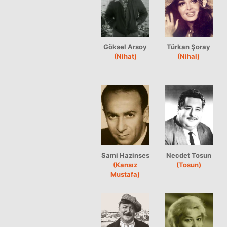
Göksel Arsoy
Türkan Şoray
(Nihat)
(Nihal)
Sami Hazinses
Necdet Tosun
(Kansız
(Tosun)
Mustafa)