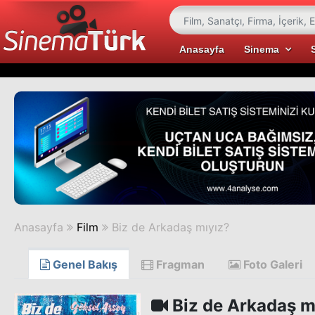
Anasayfa
Sinema
Anasayfa
Film
Biz de Arkadaş mıyız?
Genel Bakış
Fragman
Foto Galeri
Biz de Arkadaş m