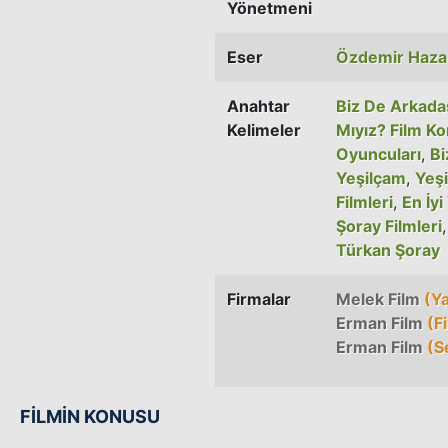
Yönetmeni
Eser
Özdemir Haza
Anahtar
Biz De Arkada
Kelimeler
Mıyız? Film K
Oyuncuları
,
Bi
Yeşilçam
,
Yeşi
Filmleri
,
En İyi
Şoray Filmleri
Türkan Şoray
Firmalar
Melek Film
(Y
Erman Film
(Fi
Erman Film
(S
FİLMİN KONUSU