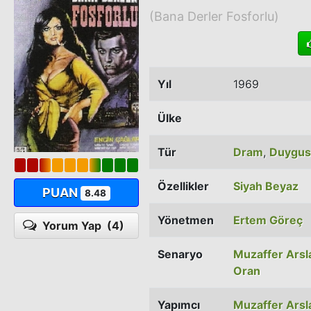
(Bana Derler Fosforlu)
Yıl
1969
Ülke
Tür
Dram
,
Duygus
Özellikler
Siyah Beyaz
PUAN
8.48
Yönetmen
Ertem Göreç
Yorum Yap
(4)
Senaryo
Muzaffer Arsl
Oran
Yapımcı
Muzaffer Arsl