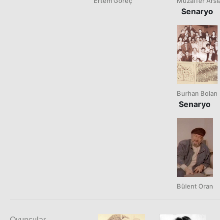
Ertem Göreç
Muzaffer Arsl
Senaryo
Burhan Bolan
Senaryo
Bülent Oran
Oyuncular