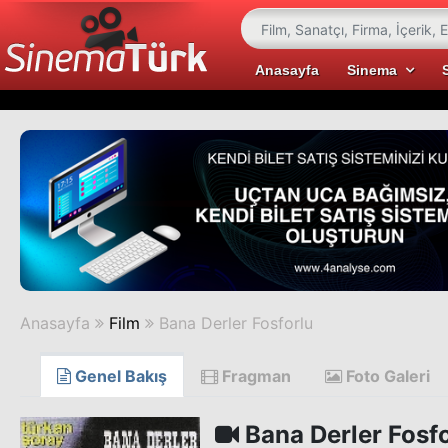
Anasayfa
Sinema
Anasayfa
Film
Bana Derler Fosforlu
Genel Bakış
Fragman
Foto Galeri
Bana Derler Fosf