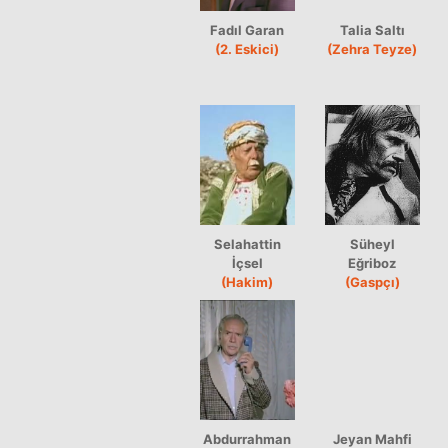
Fadıl Garan
Talia Saltı
(2. Eskici)
(Zehra Teyze)
Selahattin
Süheyl
İçsel
Eğriboz
(Hakim)
(Gaspçı)
Abdurrahman
Jeyan Mahfi