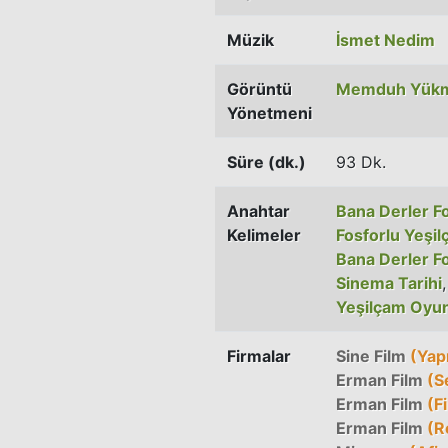
Müzik
İsmet Nedim
Görüntü
Memduh Yük
Yönetmeni
Süre (dk.)
93 Dk.
Anahtar
Bana Derler Fo
Kelimeler
Fosforlu Yeşil
Bana Derler F
Sinema Tarihi
Yeşilçam Oyun
Firmalar
Sine Film
(Yap
Erman Film
(S
Erman Film
(Fi
Erman Film
(R