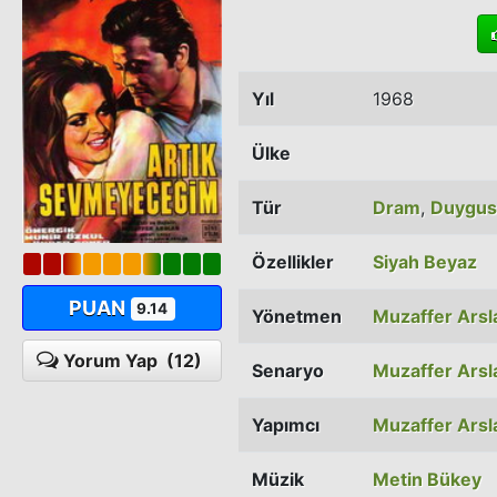
Yıl
1968
Ülke
Tür
Dram
,
Duygus
Özellikler
Siyah Beyaz
PUAN
9.14
Yönetmen
Muzaffer Arsl
Yorum Yap
(12)
Senaryo
Muzaffer Arsl
Yapımcı
Muzaffer Arsl
Müzik
Metin Bükey