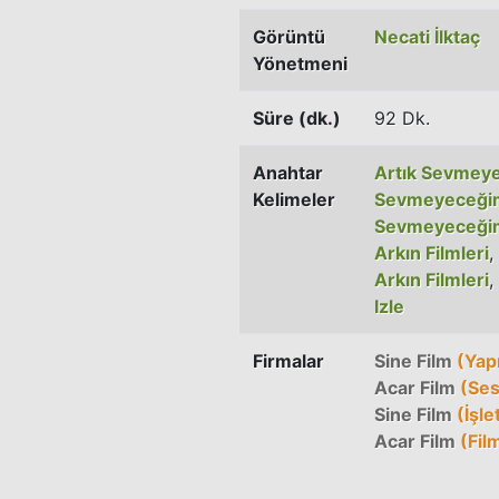
Görüntü
Necati İlktaç
Yönetmeni
Süre (dk.)
92 Dk.
Anahtar
Artık Sevmey
Kelimeler
Sevmeyeceğim
Sevmeyeceğim
Arkın Filmleri
,
Arkın Filmleri
,
Izle
Firmalar
Sine Film
(Yap
Acar Film
(Ses
Sine Film
(İşl
Acar Film
(Film