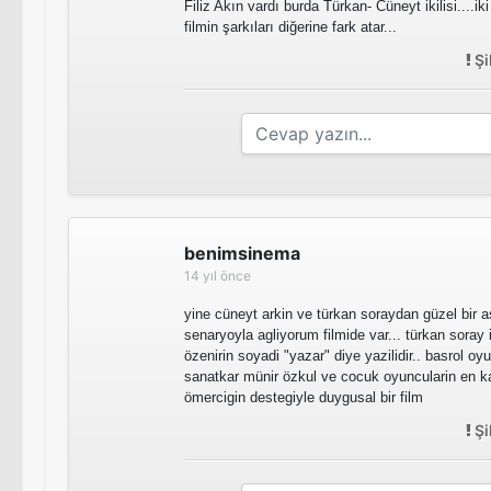
Filiz Akın vardı burda Türkan- Cüneyt ikilisi....ik
filmin şarkıları diğerine fark atar...
Şi
benimsinema
14 yıl önce
yine cüneyt arkin ve türkan soraydan güzel bir a
senaryoyla agliyorum filmide var... türkan soray i
özenirin soyadi "yazar" diye yazilidir.. basrol o
sanatkar münir özkul ve cocuk oyuncularin en kab
ömercigin destegiyle duygusal bir film
Şi