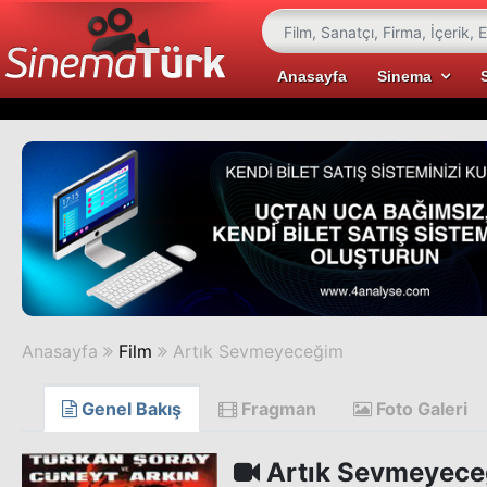
Anasayfa
Sinema
Anasayfa
Film
Artık Sevmeyeceğim
Genel Bakış
Fragman
Foto Galeri
Artık Sevmeyec