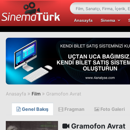
Anasayfa
Sinema
Anasayfa
Film
Gramofon Avrat
Genel Bakış
Fragman
Foto Galeri
Gramofon Avrat