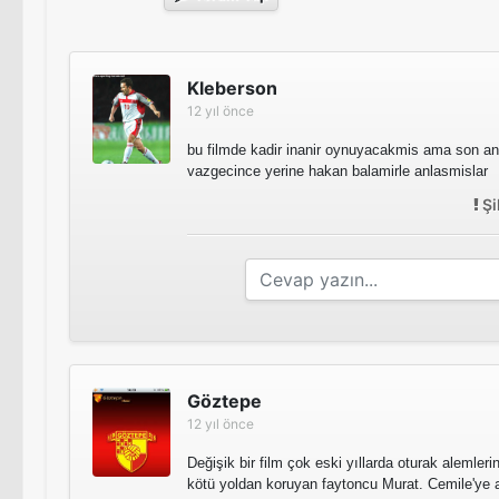
Kleberson
12 yıl önce
bu filmde kadir inanir oynuyacakmis ama son an
vazgecince yerine hakan balamirle anlasmislar
Şi
Göztepe
12 yıl önce
Değişik bir film çok eski yıllarda oturak alemle
kötü yoldan koruyan faytoncu Murat. Cemile'ye 