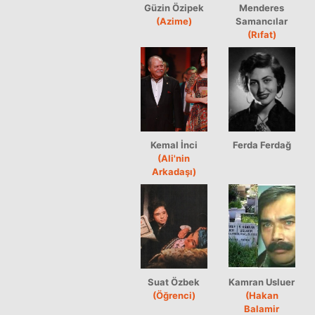
Güzin Özipek
Menderes
(Azime)
Samancılar
(Rıfat)
Kemal İnci
Ferda Ferdağ
(Ali'nin
Arkadaşı)
Suat Özbek
Kamran Usluer
(Öğrenci)
(Hakan
Balamir