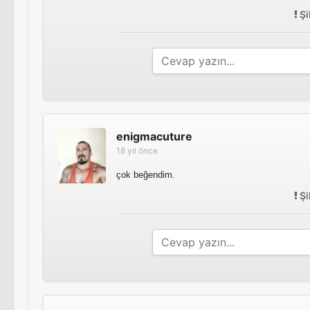
Şi
enigmacuture
18 yıl önce
çok beğendim.
Şi