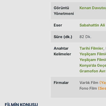
Görüntü
Kenan Davuto
Yönetmeni
Eser
Sabahattin Ali
Süre (dk.)
82 Dk.
Anahtar
Tarihi Filmler
,
Kelimeler
Yeşilçam Filml
Yeşilçam Filml
Konya'da Geçe
Gramofon Avra
Firmalar
Varlık Film
(Ya
Fono Film
(Ses
FİLMİN KONUSU