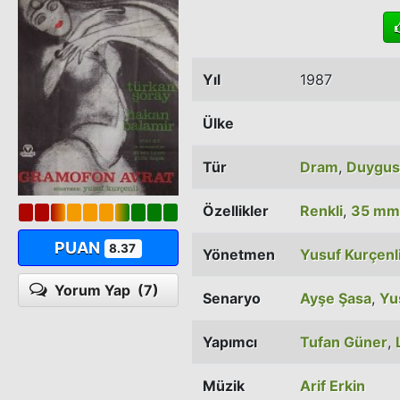
Yıl
1987
Ülke
Tür
Dram
,
Duygus
Özellikler
Renkli
,
35 mm
PUAN
8.37
Yönetmen
Yusuf Kurçenl
Yorum Yap
(7)
Senaryo
Ayşe Şasa
,
Yu
Yapımcı
Tufan Güner
,
Müzik
Arif Erkin