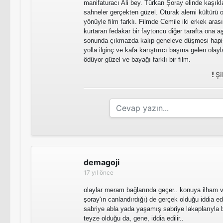
manifaturacı Ali bey. Türkan Şoray elinde kaşıkl
sahneler gerçekten güzel. Oturak alemi kültürü 
yönüyle film farklı. Filmde Cemile iki erkek arası
kurtaran fedakar bir faytoncu diğer tarafta ona aş
sonunda çıkmazda kalıp geneleve düşmesi hapi
yolla ilginç ve kafa karıştırıcı başına gelen olayl
ödüyor güzel ve bayağı farklı bir film.
Şi
demagoji
17 yıl önce
olaylar meram bağlarında geçer.. konuya ilham v
şoray'ın canlandırdığı) de gerçek olduğu iddia ed
sabriye abla yada yaşamış sabriye lakaplarıyla b
teyze olduğu da, gene, iddia edilir..