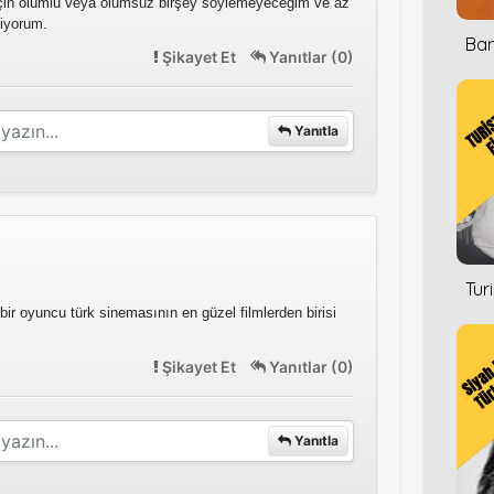
lm için olumlu veya olumsuz birşey söylemeyeceğim ve az
iyorum.
Ban
Şikayet Et
Yanıtlar (0)
Yanıtla
Tur
bir oyuncu türk sinemasının en güzel filmlerden birisi
Şikayet Et
Yanıtlar (0)
Yanıtla