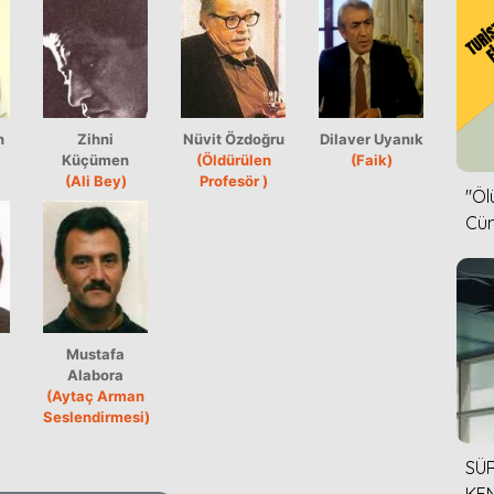
n
Zihni
Nüvit Özdoğru
Dilaver Uyanık
Küçümen
(Öldürülen
(Faik)
(Ali Bey)
Profesör )
''Ö
Cün
Mustafa
Alabora
(Aytaç Arman
Seslendirmesi)
SÜR