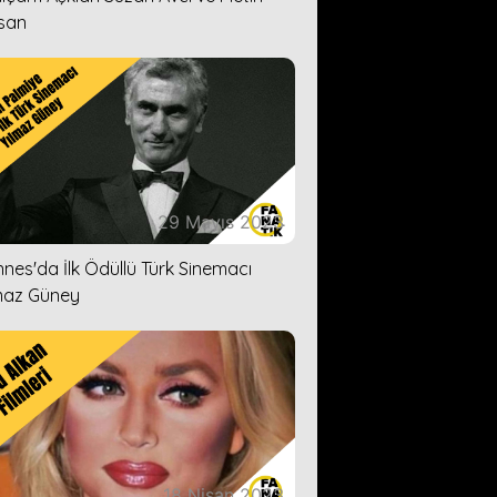
san
29 Mayıs 2023
nes'da İlk Ödüllü Türk Sinemacı
maz Güney
18 Nisan 2023