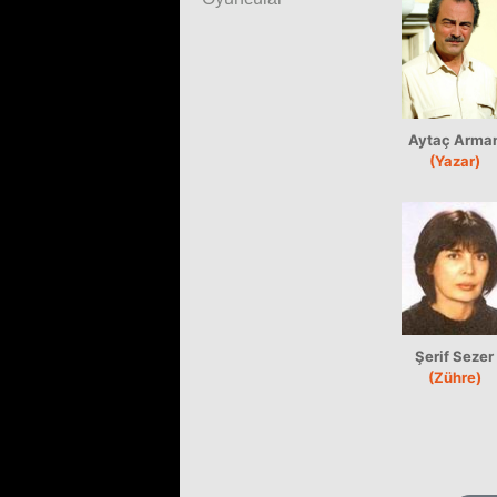
Aytaç Arma
(Yazar)
Şerif Sezer
(Zühre)