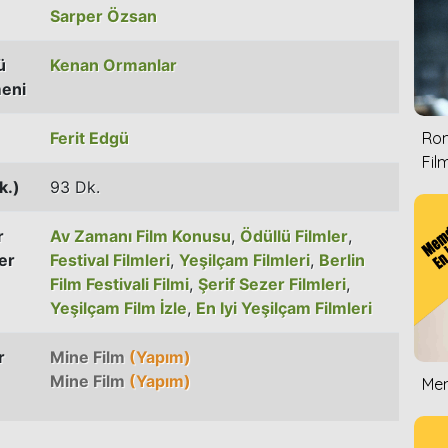
Sarper Özsan
ü
Kenan Ormanlar
eni
Ferit Edgü
Rom
Film
k.)
93 Dk.
r
Av Zamanı Film Konusu
,
Ödüllü Filmler
,
er
Festival Filmleri
,
Yeşilçam Filmleri
,
Berlin
Film Festivali Filmi
,
Şerif Sezer Filmleri
,
Yeşilçam Film İzle
,
En Iyi Yeşilçam Filmleri
r
Mine Film
(Yapım)
Mine Film
(Yapım)
Mem