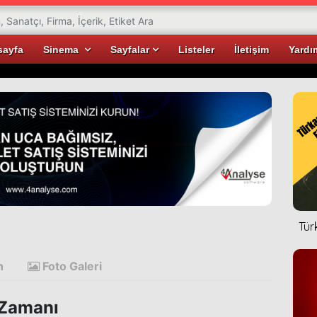
sayfa
Sinema
Sayfalar
Listeler
İletişim
Yardı
Tür
n
Foto Galeri
Zamanı