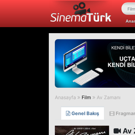
Ana
Anasayfa
Film
Av Zamanı
Genel Bakış
Fragma
Av 