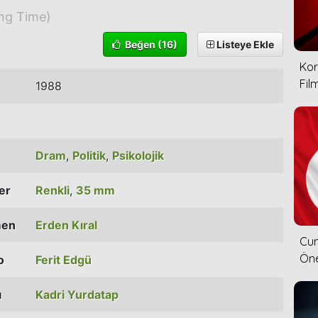
ing Time)
Beğen
(16)
Listeye Ekle
Kor
Film
1988
Dram
,
Politik
,
Psikolojik
ler
Renkli
,
35 mm
men
Erden Kıral
Cum
Öne
o
Ferit Edgü
ı
Kadri Yurdatap