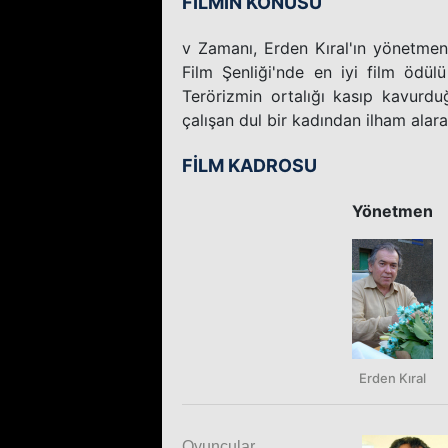
FİLMİN KONUSU
v Zamanı, Erden Kıral'ın yönetmenl
Film Şenliği'nde en iyi film ödülü
Terörizmin ortalığı kasıp kavurd
çalışan dul bir kadından ilham alara
FİLM KADROSU
Yönetmen
Erden Kıral
Oyuncular