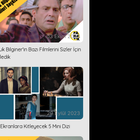
03 Ekim 2023
k Bilginer'in Bazı Filmlerini Sizler İçin
ledik
29 Eylül 2023
i Ekranlara Kitleyecek 5 Mini Dizi