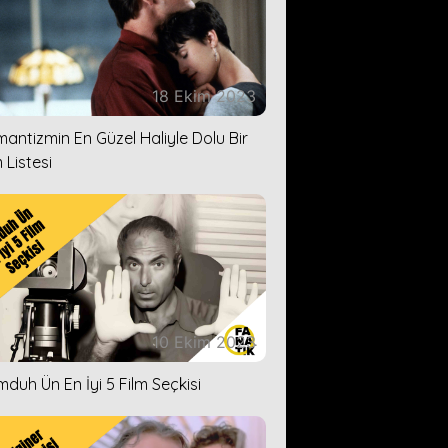
18 Ekim 2023
antizmin En Güzel Haliyle Dolu Bir
 Listesi
10 Ekim 2023
duh Ün En İyi 5 Film Seçkisi