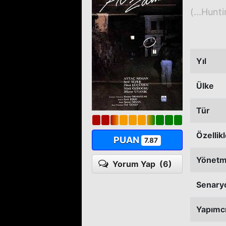
(...Hunt
Yıl
Ülke
Tür
Özellik
PUAN
7.87
Yönet
Yorum Yap
(6)
Senary
Yapımc