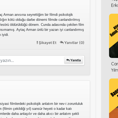
Erk
aç Arman anısına seyrettiğim bir filmdi psikolojik
rtalığın kötü olduğu darbe dönemi filmde canlandırılmış
rofesörü öldürüldüğü dönem. Cunda adasında çekilen film
nsımamış. Aytaç Arman ünlü bir yazarı iyi canlandırmış
 iyidi.
Şikayet Et
Yanıtlar (0)
Yanıtla
Can
Yıl
siyasi filmlerdeki psikolojik anlatım bir nev-i zorunluluk
(filmin çekildiği yıl) sansür heyeti o kadar katı
lmlerde daha anlaşılır ve daha akıcı bir anlatım şekli