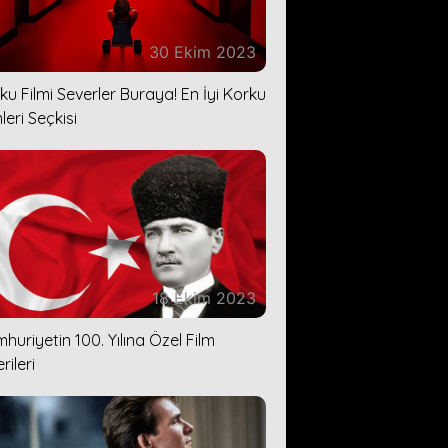
30 Ekim 2023
ku Filmi Severler Buraya! En İyi Korku
leri Seçkisi
18 Ekim 2023
huriyetin 100. Yılına Özel Film
rileri