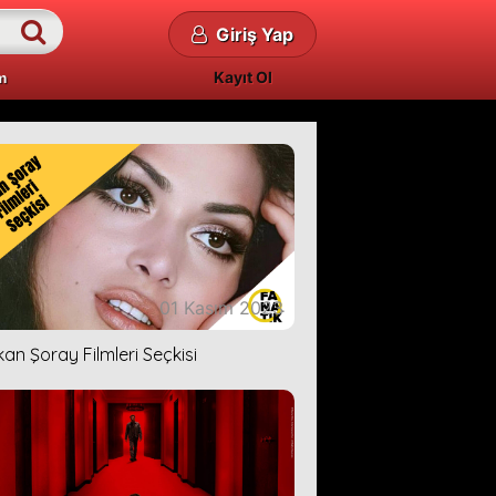
Giriş Yap
Kayıt Ol
m
01 Kasım 2023
kan Şoray Filmleri Seçkisi