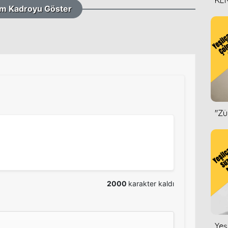
KEN
m Kadroyu Göster
DİZ
''Z
2000
karakter kaldı
Yeş