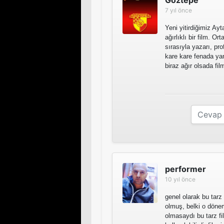
7 yıl önce
Yeni yitirdiğimiz Ayt
ağırlıklı bir film. O
sırasıyla yazarı, p
kare kare fenada ya
biraz ağır olsada film
performer
10 yıl önce
genel olarak bu tarz 
olmuş, belki o dönem 
olmasaydı bu tarz fi