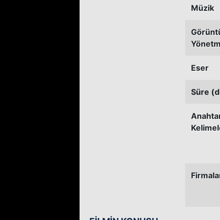
Müzik
Görünt
Yönetm
Eser
Süre (d
Anahta
Kelimel
Firmala