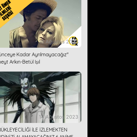
16 Ağustos 2023
lünceye Kadar Ayrılmayacağız''
eyt Arkın-Betül Işıl
14 Ağustos 2023
ÜKLEYECİLİĞİ İLE İZLEMEKTEN