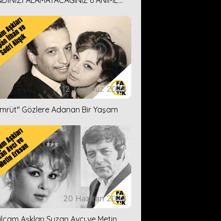
DİNİZİ ALAMAYACAĞINIZ 6 ANİME
İ ÖNERİMİZ
12 Temmuz 2023
ümrüt'' Gözlere Adanan Bir Yaşam
20 Haziran 2023
ilçam Aşkları Suzan Avcı ve Metin