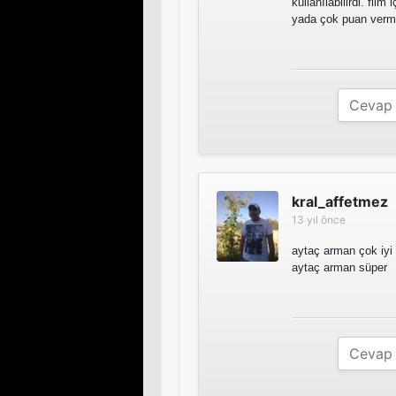
kullanılabilirdi. fi
yada çok puan verm
kral_affetmez
13 yıl önce
aytaç arman çok iyi 
aytaç arman süper